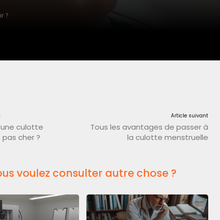
r ?
t
Article suivant
une culotte
Tous les avantages de passer à
 pas cher ?
la culotte menstruelle
us voulez consulter autre chose ?