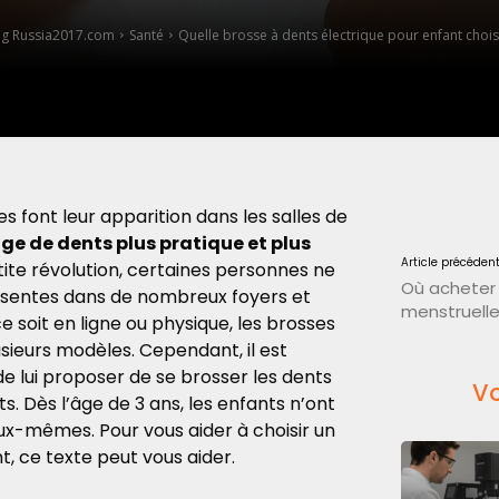
g Russia2017.com
Santé
Quelle brosse à dents électrique pour enfant choisi
es font leur apparition dans les salles de
ge de dents plus pratique et plus
Article précéden
tite révolution, certaines personnes ne
Où acheter 
résentes dans de nombreux foyers et
menstruelle
e soit en ligne ou physique
, les brosses
sieurs modèles. Cependant, il est
de lui proposer de se brosser les dents
Vo
. Dès l’âge de 3 ans, les enfants n’ont
eux-mêmes. Pour vous aider à choisir un
, ce texte peut vous aider.