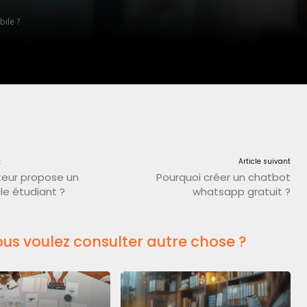
ile ?
t
Article suivant
teur propose un
Pourquoi créer un chatbot
le étudiant ?
whatsapp gratuit ?
us voulez consulter autre chose ?