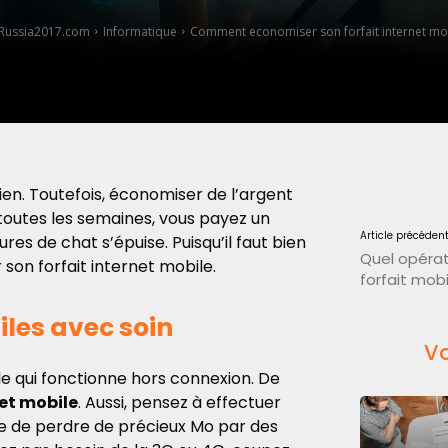
Russia2017.com
Informatique
Comment economiser son forfait internet mob
bien. Toutefois, économiser de l’argent
u toutes les semaines, vous payez un
Article précéden
res de chat s’épuise. Puisqu’il faut bien
Quel opéra
n forfait internet mobile.
forfait mobi
iles avec soin
Vo
lle qui fonctionne hors connexion. De
et mobile
. Aussi, pensez à effectuer
ge de perdre de précieux Mo par des