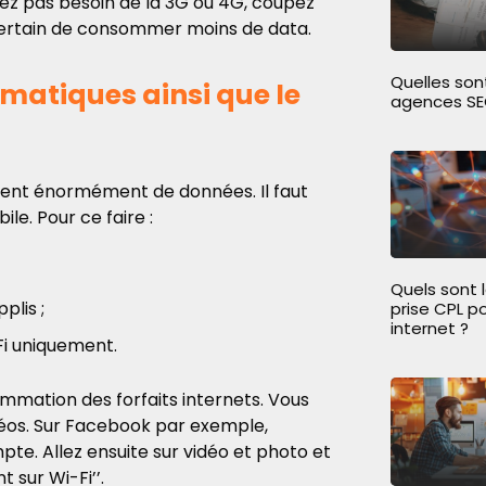
avez pas besoin de la 3G ou 4G, coupez
 certain de consommer moins de data.
Quelles sont
matiques ainsi que le
agences SE
ment énormément de données. Il faut
le. Pour ce faire :
Quels sont 
plis ;
prise CPL p
internet ?
-Fi uniquement.
nsommation des forfaits internets. Vous
déos. Sur Facebook par exemple,
te. Allez ensuite sur vidéo et photo et
 sur Wi-Fi’’.